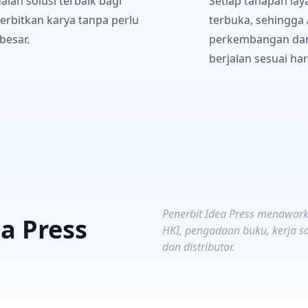
lah solusi terbaik bagi
Setiap tahapan lay
erbitkan karya tanpa perlu
terbuka, sehingg
besar.
perkembangan da
berjalan sesuai ha
Penerbit Idea Press menawark
a Press
HKI, pengadaan buku, kerja sam
dan distributor.