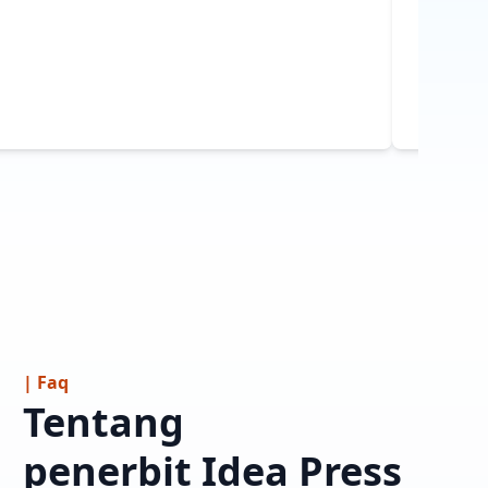
Menyunti
| Faq
Tentang
penerbit Idea Press