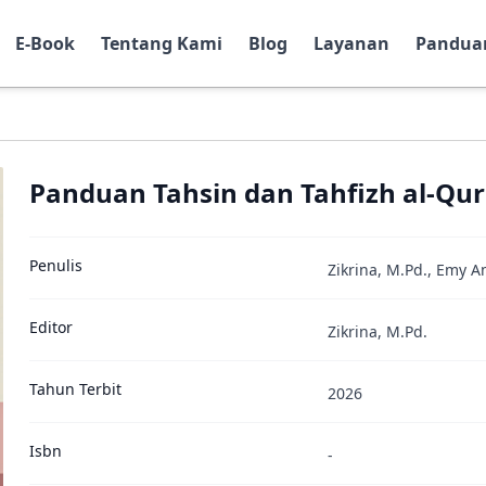
E-Book
Tentang Kami
Blog
Layanan
Pandua
Panduan Tahsin dan Tahfizh al-Qur
Penulis
Zikrina, M.Pd., Emy Am
Editor
Zikrina, M.Pd.
Tahun Terbit
2026
Isbn
-