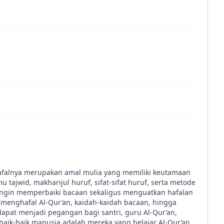
afalnya merupakan amal mulia yang memiliki keutamaan
ajwid, makharijul huruf, sifat-sifat huruf, serta metode
 ingin memperbaiki bacaan sekaligus menguatkan hafalan
n menghafal Al-Qur’an, kaidah-kaidah bacaan, hingga
dapat menjadi pegangan bagi santri, guru Al-Qur’an,
ik-baik manusia adalah mereka yang belajar Al-Qur’an