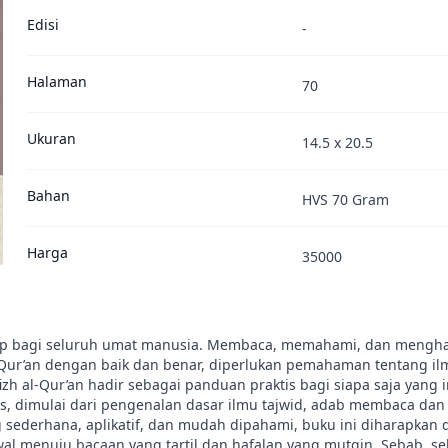
Edisi
-
Halaman
70
Ukuran
14.5 x 20.5
Bahan
HVS 70 Gram
Harga
35000
idup bagi seluruh umat manusia. Membaca, memahami, dan mengh
Qur’an dengan baik dan benar, diperlukan pemahaman tentang ilmu t
zh al-Qur’an hadir sebagai panduan praktis bagi siapa saja yang
tis, dimulai dari pengenalan dasar ilmu tajwid, adab membaca da
 sederhana, aplikatif, dan mudah dipahami, buku ini diharapkan 
enuju bacaan yang tartil dan hafalan yang mutqin. Sebab, seba