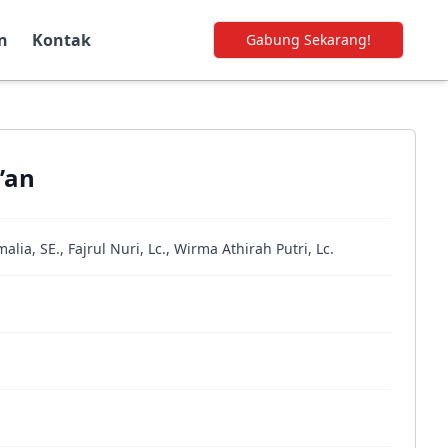
n
Kontak
Gabung Sekarang!
’an
alia, SE., Fajrul Nuri, Lc., Wirma Athirah Putri, Lc.